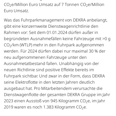
CO
e/Million Euro Umsatz auf 7 Tonnen CO
e/Million
2
2
Euro Umsatz.
Was das Fuhrparkmanagement von DEKRA anbelangt,
gibt eine konzernweite Dienstwagenrichtlinie den
Rahmen vor: Seit dem 01.01.2024 dürfen außer in
begründeten Ausnahmefällen keine Fahrzeuge mit >0 g
CO
/km (WTLP) mehr in den Fuhrpark aufgenommen
2
werden. Für 2024 dürfen dabei nur maximal 30 % der
neu aufgenommenen Fahrzeuge unter den
Ausnahmetatbestand fallen. Unabhängig von der
neuen Richtlinie sind positive Effekte bereits im
Fuhrpark sichtbar. Und zwar in der Form, dass DEKRA
seine Elektroflotte in den letzten Jahren deutlich
ausgebaut hat. Pro Mitarbeitendem verursachte die
Dienstwagenflotte der gesamten DEKRA Gruppe im Jahr
2023 einen Ausstoß von 945 Kilogramm CO
e, im Jahr
2
2019 waren es noch 1.383 Kilogramm CO
e.
2